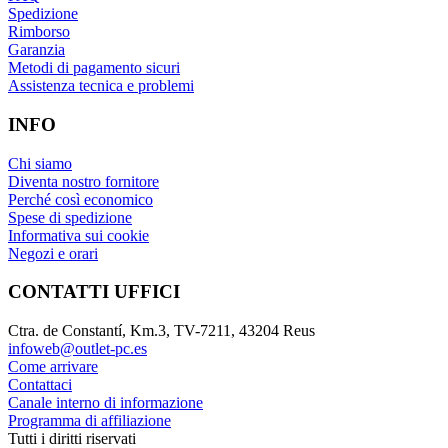
Spedizione
Rimborso
Garanzia
Metodi di pagamento sicuri
Assistenza tecnica e problemi
INFO
Chi siamo
Diventa nostro fornitore
Perché così economico
Spese di spedizione
Informativa sui cookie
Negozi e orari
CONTATTI UFFICI
Ctra. de Constantí, Km.3, TV-7211, 43204 Reus
infoweb@outlet-pc.es
Come arrivare
Contattaci
Canale interno di informazione
Programma di affiliazione
Tutti i diritti riservati