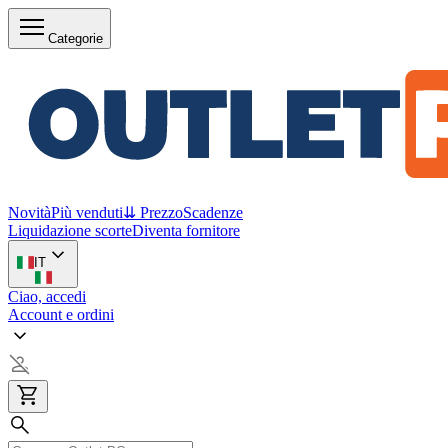
Categorie
Novità
Più venduti
⇊ Prezzo
Scadenze
Liquidazione scorte
Diventa fornitore
IT
Ciao, accedi
Account e ordini