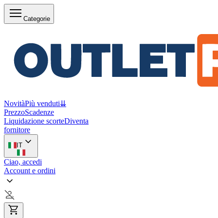
Categorie
Novità
Più venduti
⇊
Prezzo
Scadenze
Liquidazione scorte
Diventa
fornitore
IT
Ciao, accedi
Account e ordini