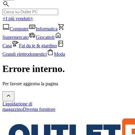
⭐I più venduti⭐
Computer
Informatica
Supermercato
Giocattoli
Casa
Fai da te & giardino
Grandi elettrodomestici
Moda
Errore interno.
Per favore aggiorna la pagina
Liquidazione di
magazzino
Diventa fornitore