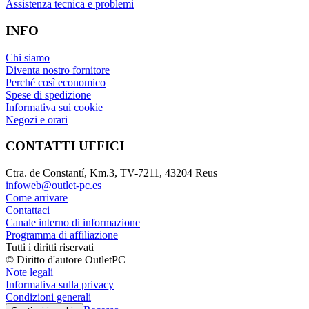
Assistenza tecnica e problemi
INFO
Chi siamo
Diventa nostro fornitore
Perché così economico
Spese di spedizione
Informativa sui cookie
Negozi e orari
CONTATTI UFFICI
Ctra. de Constantí, Km.3, TV-7211, 43204 Reus
infoweb@outlet-pc.es
Come arrivare
Contattaci
Canale interno di informazione
Programma di affiliazione
Tutti i diritti riservati
© Diritto d'autore OutletPC
Note legali
Informativa sulla privacy
Condizioni generali