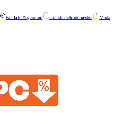
Fai da te & giardino
Grandi elettrodomestici
Moda