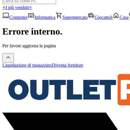
⭐I più venduti⭐
Computer
Informatica
Supermercato
Giocattoli
Casa
Errore interno.
Per favore aggiorna la pagina
Liquidazione di magazzino
Diventa fornitore