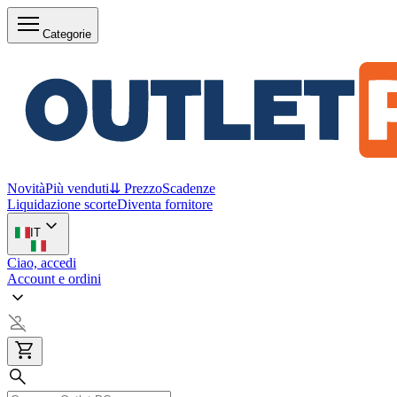
Categorie
Novità
Più venduti
⇊ Prezzo
Scadenze
Liquidazione scorte
Diventa fornitore
IT
Ciao, accedi
Account e ordini