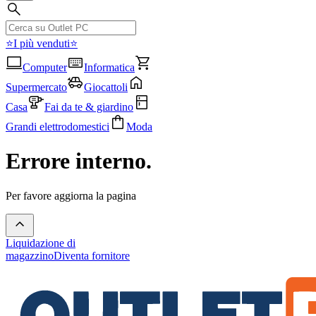
⭐I più venduti⭐
Computer
Informatica
Supermercato
Giocattoli
Casa
Fai da te & giardino
Grandi elettrodomestici
Moda
Errore interno.
Per favore aggiorna la pagina
Liquidazione di
magazzino
Diventa fornitore