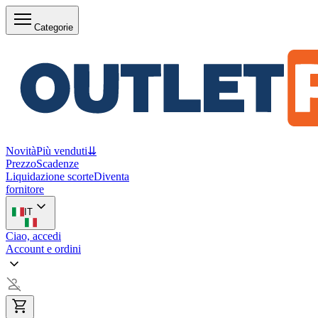
Categorie
Novità
Più venduti
⇊
Prezzo
Scadenze
Liquidazione scorte
Diventa
fornitore
IT
Ciao, accedi
Account e ordini