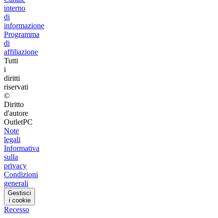
interno
di
informazione
Programma
di
affiliazione
Tutti
i
diritti
riservati
©
Diritto
d'autore
OutletPC
Note
legali
Informativa
sulla
privacy
Condizioni
generali
Gestisci
i cookie
Recesso