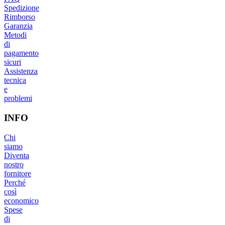
Spedizione
Rimborso
Garanzia
Metodi
di
pagamento
sicuri
Assistenza
tecnica
e
problemi
INFO
Chi
siamo
Diventa
nostro
fornitore
Perché
così
economico
Spese
di