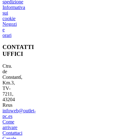
spedizione
Informativa
sui
cookie
Negozi
e
orari
CONTATTI
UFFICI
Ctra.
de
Constantí,
Km.3,
TV-
7211,
43204
Reus
infoweb@outlet-
pc.es
Come
arrivare
Contattaci
Canale