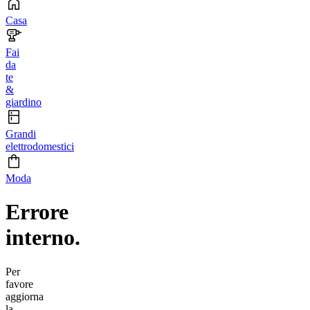
Casa
Fai
da
te
&
giardino
Grandi
elettrodomestici
Moda
Errore
interno.
Per
favore
aggiorna
la