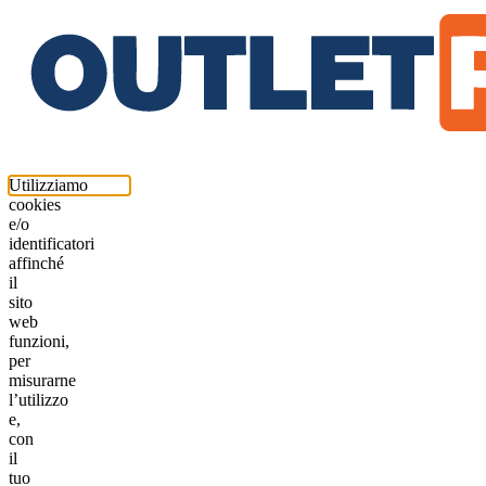
Utilizziamo
cookies
e/o
identificatori
affinché
il
sito
web
funzioni,
per
misurarne
l’utilizzo
e,
con
il
tuo