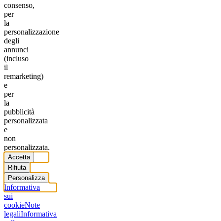
consenso,
per
la
personalizzazione
degli
annunci
(incluso
il
remarketing)
e
per
la
pubblicità
personalizzata
e
non
personalizzata.
Accetta
Rifiuta
Personalizza
Informativa
sui
cookie
Note
legali
Informativa