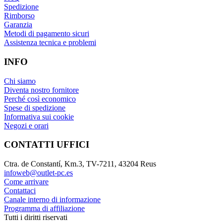
Spedizione
Rimborso
Garanzia
Metodi di pagamento sicuri
Assistenza tecnica e problemi
INFO
Chi siamo
Diventa nostro fornitore
Perché così economico
Spese di spedizione
Informativa sui cookie
Negozi e orari
CONTATTI UFFICI
Ctra. de Constantí, Km.3, TV-7211, 43204 Reus
infoweb@outlet-pc.es
Come arrivare
Contattaci
Canale interno di informazione
Programma di affiliazione
Tutti i diritti riservati