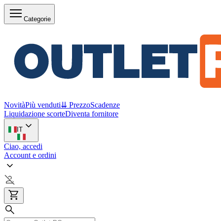
Categorie
Novità
Più venduti
⇊ Prezzo
Scadenze
Liquidazione scorte
Diventa fornitore
IT
Ciao, accedi
Account e ordini