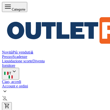
Categorie
Novità
Più venduti
⇊
Prezzo
Scadenze
Liquidazione scorte
Diventa
fornitore
IT
Ciao, accedi
Account e ordini