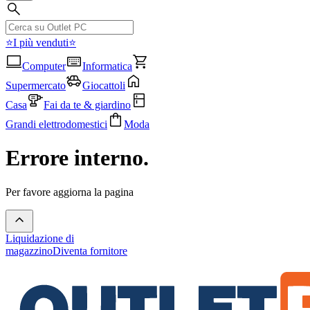
⭐I più venduti⭐
Computer
Informatica
Supermercato
Giocattoli
Casa
Fai da te & giardino
Grandi elettrodomestici
Moda
Errore interno.
Per favore aggiorna la pagina
Liquidazione di
magazzino
Diventa fornitore