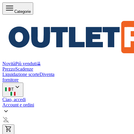
Categorie
Novità
Più venduti
⇊
Prezzo
Scadenze
Liquidazione scorte
Diventa
fornitore
IT
Ciao, accedi
Account e ordini