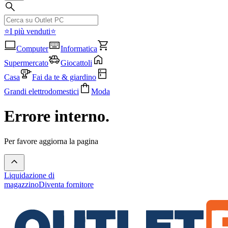
⭐I più venduti⭐
Computer
Informatica
Supermercato
Giocattoli
Casa
Fai da te & giardino
Grandi elettrodomestici
Moda
Errore interno.
Per favore aggiorna la pagina
Liquidazione di
magazzino
Diventa fornitore