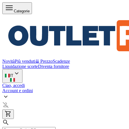
Categorie
Novità
Più venduti
⇊ Prezzo
Scadenze
Liquidazione scorte
Diventa fornitore
IT
Ciao, accedi
Account e ordini