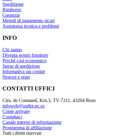
Spedizione
Rimborso
Garanzia
Metodi di pagamento sicuri
Assistenza tecnica e problemi
INFO
Chi siamo
Diventa nostro fornitore
Perché così economico
Spese di spedizione
Informativa sui cookie
Negozi e orari
CONTATTI UFFICI
Ctra. de Constantí, Km.3, TV-7211, 43204 Reus
infoweb@outlet-pc.es
Come arrivare
Contattaci
Canale interno di informazione
Programma di affiliazione
Tutti i diritti riservati