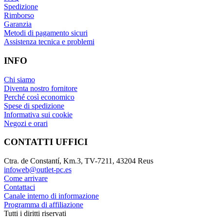
Spedizione
Rimborso
Garanzia
Metodi di pagamento sicuri
Assistenza tecnica e problemi
INFO
Chi siamo
Diventa nostro fornitore
Perché così economico
Spese di spedizione
Informativa sui cookie
Negozi e orari
CONTATTI UFFICI
Ctra. de Constantí, Km.3, TV-7211, 43204 Reus
infoweb@outlet-pc.es
Come arrivare
Contattaci
Canale interno di informazione
Programma di affiliazione
Tutti i diritti riservati