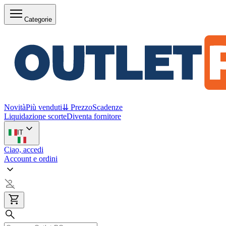
Categorie
Novità
Più venduti
⇊ Prezzo
Scadenze
Liquidazione scorte
Diventa fornitore
IT
Ciao, accedi
Account e ordini