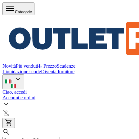
Categorie
Novità
Più venduti
⇊ Prezzo
Scadenze
Liquidazione scorte
Diventa fornitore
IT
Ciao, accedi
Account e ordini