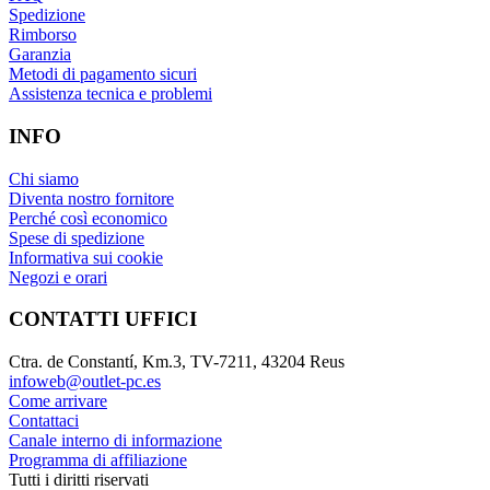
Spedizione
Rimborso
Garanzia
Metodi di pagamento sicuri
Assistenza tecnica e problemi
INFO
Chi siamo
Diventa nostro fornitore
Perché così economico
Spese di spedizione
Informativa sui cookie
Negozi e orari
CONTATTI UFFICI
Ctra. de Constantí, Km.3, TV-7211, 43204 Reus
infoweb@outlet-pc.es
Come arrivare
Contattaci
Canale interno di informazione
Programma di affiliazione
Tutti i diritti riservati