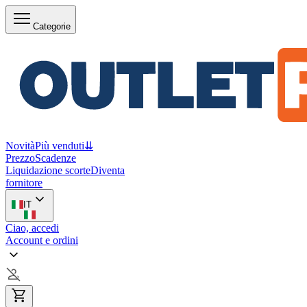
Categorie
Novità
Più venduti
⇊
Prezzo
Scadenze
Liquidazione scorte
Diventa
fornitore
IT
Ciao, accedi
Account e ordini