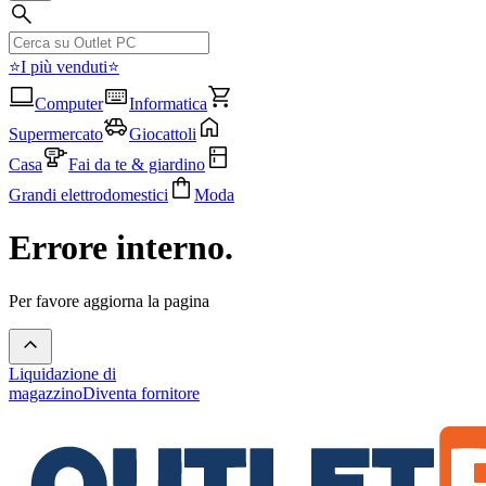
⭐I più venduti⭐
Computer
Informatica
Supermercato
Giocattoli
Casa
Fai da te & giardino
Grandi elettrodomestici
Moda
Errore interno.
Per favore aggiorna la pagina
Liquidazione di
magazzino
Diventa fornitore