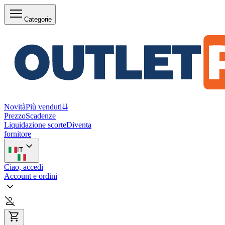
Categorie
Novità
Più venduti
⇊
Prezzo
Scadenze
Liquidazione scorte
Diventa
fornitore
IT
Ciao, accedi
Account e ordini