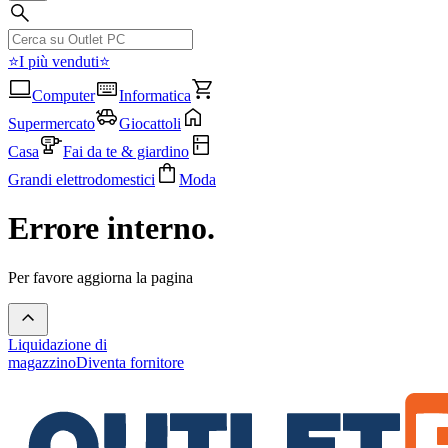
⭐I più venduti⭐
Computer
Informatica
Supermercato
Giocattoli
Casa
Fai da te & giardino
Grandi elettrodomestici
Moda
Errore interno.
Per favore aggiorna la pagina
Liquidazione di
magazzino
Diventa fornitore