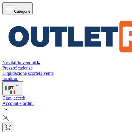
Categorie
Novità
Più venduti
⇊
Prezzo
Scadenze
Liquidazione scorte
Diventa
fornitore
IT
Ciao, accedi
Account e ordini