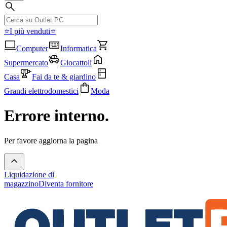
⭐I più venduti⭐
Computer
Informatica
Supermercato
Giocattoli
Casa
Fai da te & giardino
Grandi elettrodomestici
Moda
Errore interno.
Per favore aggiorna la pagina
Liquidazione di
magazzino
Diventa fornitore