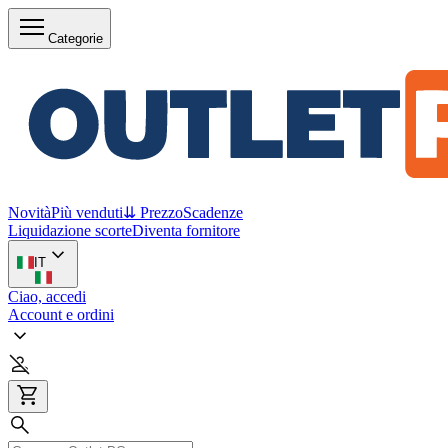
Categorie
Novità
Più venduti
⇊ Prezzo
Scadenze
Liquidazione scorte
Diventa fornitore
IT
Ciao, accedi
Account e ordini