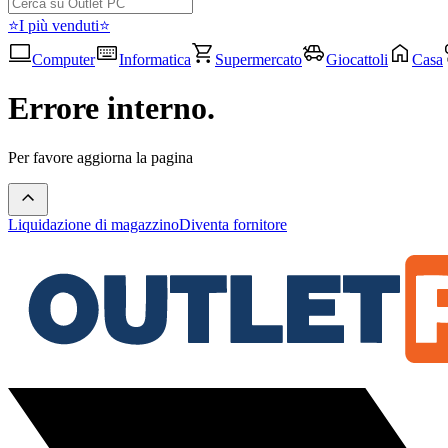
⭐I più venduti⭐
Computer
Informatica
Supermercato
Giocattoli
Casa
Errore interno.
Per favore aggiorna la pagina
Liquidazione di magazzino
Diventa fornitore