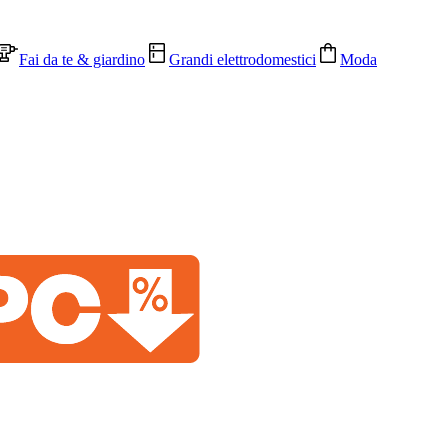
Fai da te & giardino
Grandi elettrodomestici
Moda