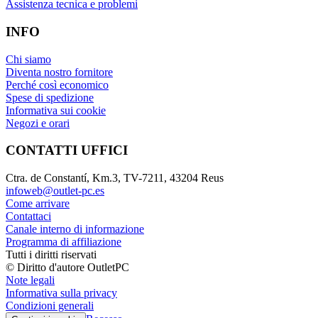
Assistenza tecnica e problemi
INFO
Chi siamo
Diventa nostro fornitore
Perché così economico
Spese di spedizione
Informativa sui cookie
Negozi e orari
CONTATTI UFFICI
Ctra. de Constantí, Km.3, TV-7211, 43204 Reus
infoweb@outlet-pc.es
Come arrivare
Contattaci
Canale interno di informazione
Programma di affiliazione
Tutti i diritti riservati
© Diritto d'autore OutletPC
Note legali
Informativa sulla privacy
Condizioni generali