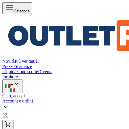
Categorie
Novità
Più venduti
⇊
Prezzo
Scadenze
Liquidazione scorte
Diventa
fornitore
IT
Ciao, accedi
Account e ordini