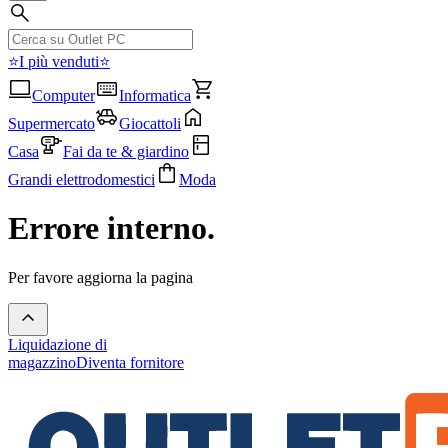
⭐I più venduti⭐
Computer
Informatica
Supermercato
Giocattoli
Casa
Fai da te & giardino
Grandi elettrodomestici
Moda
Errore interno.
Per favore aggiorna la pagina
Liquidazione di
magazzino
Diventa fornitore