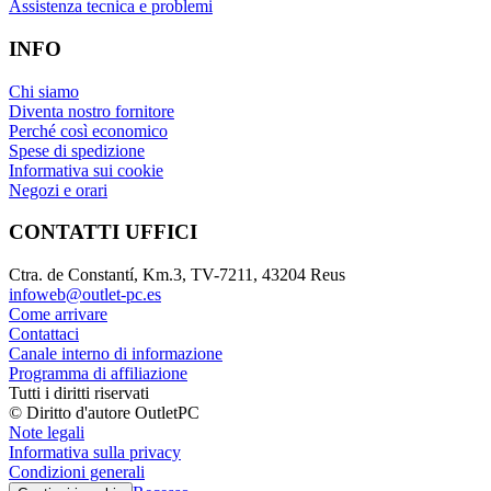
Assistenza tecnica e problemi
INFO
Chi siamo
Diventa nostro fornitore
Perché così economico
Spese di spedizione
Informativa sui cookie
Negozi e orari
CONTATTI UFFICI
Ctra. de Constantí, Km.3, TV-7211, 43204 Reus
infoweb@outlet-pc.es
Come arrivare
Contattaci
Canale interno di informazione
Programma di affiliazione
Tutti i diritti riservati
© Diritto d'autore OutletPC
Note legali
Informativa sulla privacy
Condizioni generali