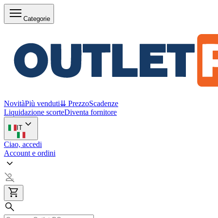
Categorie
Novità
Più venduti
⇊ Prezzo
Scadenze
Liquidazione scorte
Diventa fornitore
IT
Ciao, accedi
Account e ordini