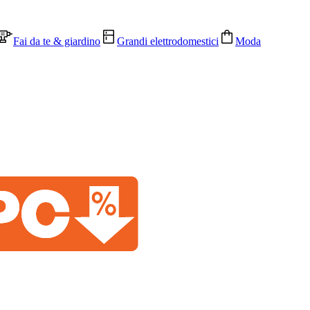
Fai da te & giardino
Grandi elettrodomestici
Moda