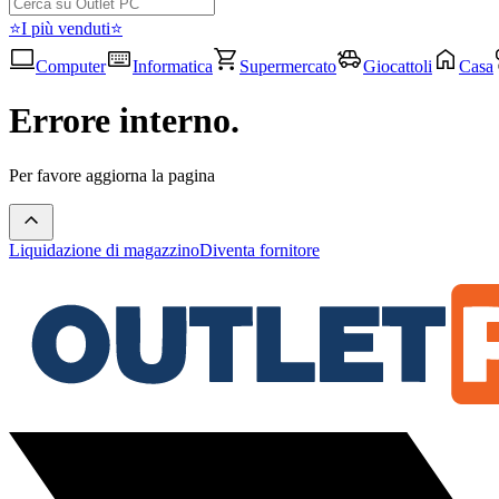
⭐I più venduti⭐
Computer
Informatica
Supermercato
Giocattoli
Casa
Errore interno.
Per favore aggiorna la pagina
Liquidazione di magazzino
Diventa fornitore