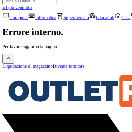
⭐I più venduti⭐
Computer
Informatica
Supermercato
Giocattoli
Casa
Errore interno.
Per favore aggiorna la pagina
Liquidazione di magazzino
Diventa fornitore