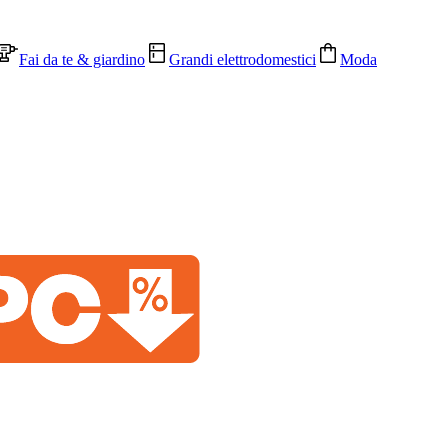
Fai da te & giardino
Grandi elettrodomestici
Moda