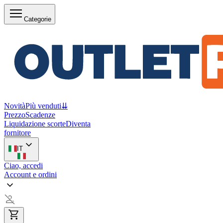
Categorie
Novità
Più venduti
⇊
Prezzo
Scadenze
Liquidazione scorte
Diventa
fornitore
IT
Ciao, accedi
Account e ordini