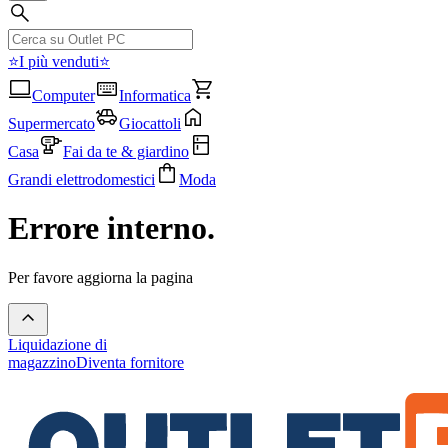
⭐I più venduti⭐
Computer
Informatica
Supermercato
Giocattoli
Casa
Fai da te & giardino
Grandi elettrodomestici
Moda
Errore interno.
Per favore aggiorna la pagina
Liquidazione di
magazzino
Diventa fornitore