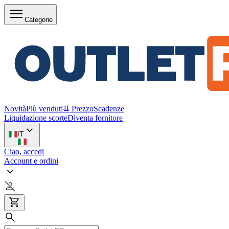
Categorie
Novità
Più venduti
⇊ Prezzo
Scadenze
Liquidazione scorte
Diventa fornitore
IT
Ciao, accedi
Account e ordini