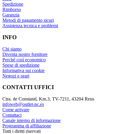
Spedizione
Rimborso
Garanzia
Metodi di pagamento sicuri
Assistenza tecnica e problemi
INFO
Chi siamo
Diventa nostro fornitore
Perché così economico
Spese di spedizione
Informativa sui cookie
Negozi e orari
CONTATTI UFFICI
Ctra. de Constantí, Km.3, TV-7211, 43204 Reus
infoweb@outlet-pc.es
Come arrivare
Contattaci
Canale interno di informazione
Programma di affiliazione
Tutti i diritti riservati