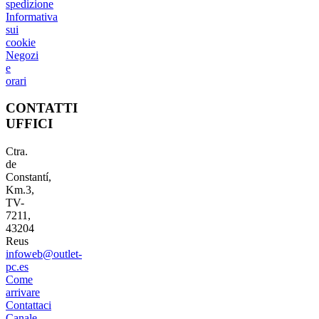
spedizione
Informativa
sui
cookie
Negozi
e
orari
CONTATTI
UFFICI
Ctra.
de
Constantí,
Km.3,
TV-
7211,
43204
Reus
infoweb@outlet-
pc.es
Come
arrivare
Contattaci
Canale