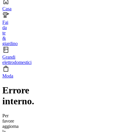
Casa
Fai
da
te
&
giardino
Grandi
elettrodomestici
Moda
Errore
interno.
Per
favore
aggiorna
la