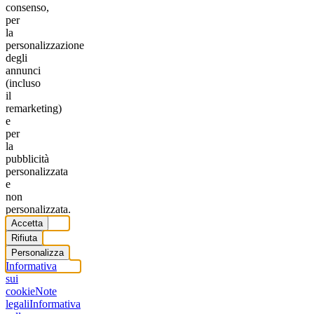
consenso,
per
la
personalizzazione
degli
annunci
(incluso
il
remarketing)
e
per
la
pubblicità
personalizzata
e
non
personalizzata.
Accetta
Rifiuta
Personalizza
Informativa
sui
cookie
Note
legali
Informativa