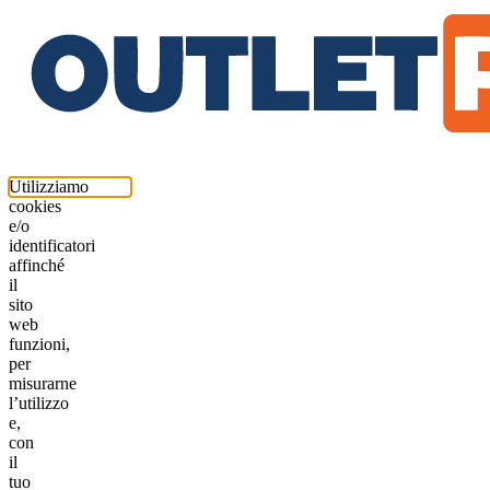
Utilizziamo
cookies
e/o
identificatori
affinché
il
sito
web
funzioni,
per
misurarne
l’utilizzo
e,
con
il
tuo