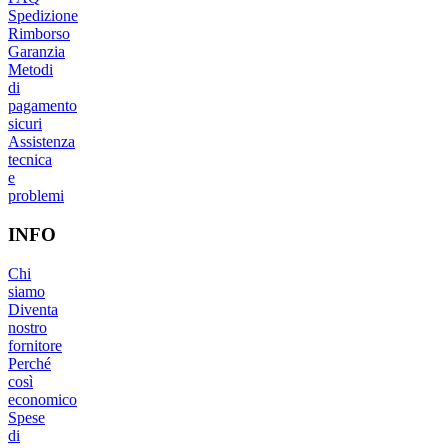
Spedizione
Rimborso
Garanzia
Metodi
di
pagamento
sicuri
Assistenza
tecnica
e
problemi
INFO
Chi
siamo
Diventa
nostro
fornitore
Perché
così
economico
Spese
di