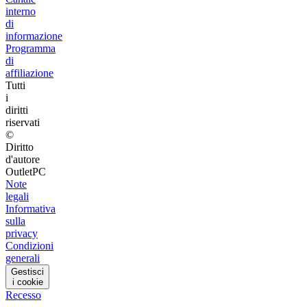
interno
di
informazione
Programma
di
affiliazione
Tutti
i
diritti
riservati
©
Diritto
d'autore
OutletPC
Note
legali
Informativa
sulla
privacy
Condizioni
generali
Gestisci
i cookie
Recesso