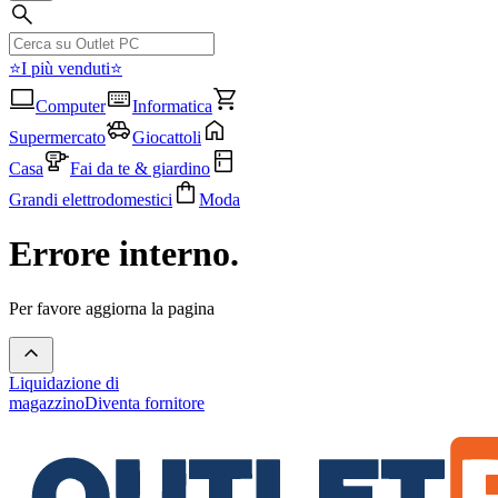
⭐I più venduti⭐
Computer
Informatica
Supermercato
Giocattoli
Casa
Fai da te & giardino
Grandi elettrodomestici
Moda
Errore interno.
Per favore aggiorna la pagina
Liquidazione di
magazzino
Diventa fornitore