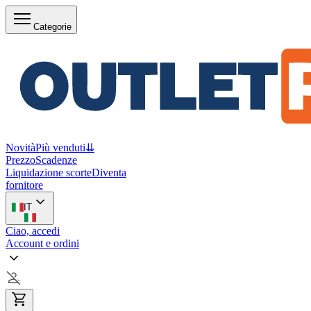
Categorie
Novità
Più venduti
⇊
Prezzo
Scadenze
Liquidazione scorte
Diventa
fornitore
IT
Ciao, accedi
Account e ordini