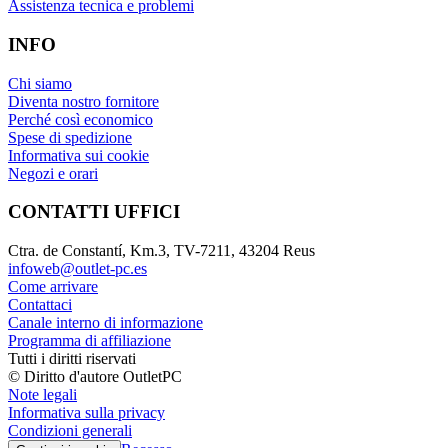
Assistenza tecnica e problemi
INFO
Chi siamo
Diventa nostro fornitore
Perché così economico
Spese di spedizione
Informativa sui cookie
Negozi e orari
CONTATTI UFFICI
Ctra. de Constantí, Km.3, TV-7211, 43204 Reus
infoweb@outlet-pc.es
Come arrivare
Contattaci
Canale interno di informazione
Programma di affiliazione
Tutti i diritti riservati
© Diritto d'autore OutletPC
Note legali
Informativa sulla privacy
Condizioni generali