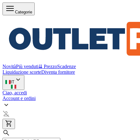
Categorie
Novità
Più venduti
⇊ Prezzo
Scadenze
Liquidazione scorte
Diventa fornitore
IT
Ciao, accedi
Account e ordini