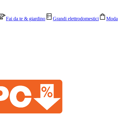
Fai da te & giardino
Grandi elettrodomestici
Moda