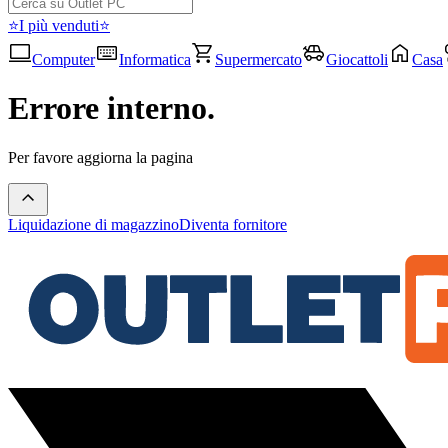
⭐I più venduti⭐
Computer
Informatica
Supermercato
Giocattoli
Casa
Errore interno.
Per favore aggiorna la pagina
Liquidazione di magazzino
Diventa fornitore