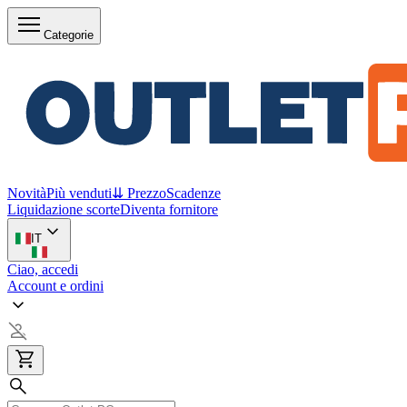
Categorie
Novità
Più venduti
⇊ Prezzo
Scadenze
Liquidazione scorte
Diventa fornitore
IT
Ciao, accedi
Account e ordini