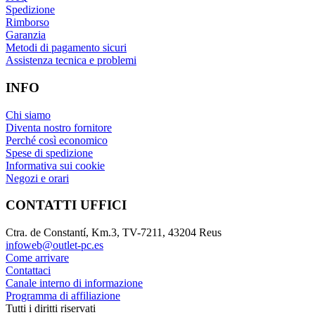
Spedizione
Rimborso
Garanzia
Metodi di pagamento sicuri
Assistenza tecnica e problemi
INFO
Chi siamo
Diventa nostro fornitore
Perché così economico
Spese di spedizione
Informativa sui cookie
Negozi e orari
CONTATTI UFFICI
Ctra. de Constantí, Km.3, TV-7211, 43204 Reus
infoweb@outlet-pc.es
Come arrivare
Contattaci
Canale interno di informazione
Programma di affiliazione
Tutti i diritti riservati