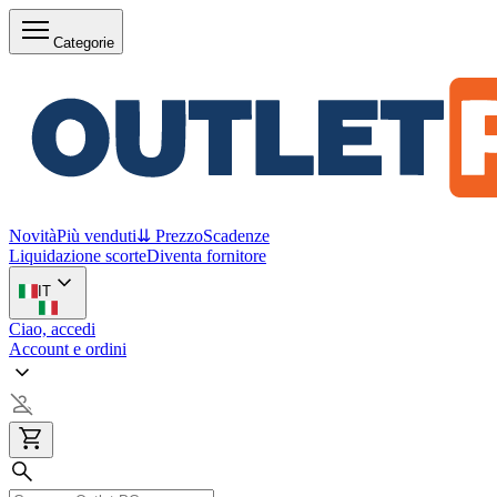
Categorie
Novità
Più venduti
⇊ Prezzo
Scadenze
Liquidazione scorte
Diventa fornitore
IT
Ciao, accedi
Account e ordini