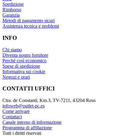
Spedizione
Rimborso
Garanzia
Metodi di pagamento sicuri
Assistenza tecnica e problemi
INFO
Chi siamo
Diventa nostro fornitore
Perché così economico
Spese di spedizione
Informativa sui cookie
Negozi e orari
CONTATTI UFFICI
Ctra. de Constantí, Km.3, TV-7211, 43204 Reus
infoweb@outlet-pc.es
Come arrivare
Contattaci
Canale interno di informazione
Programma di affiliazione
Tutti i diritti riservati