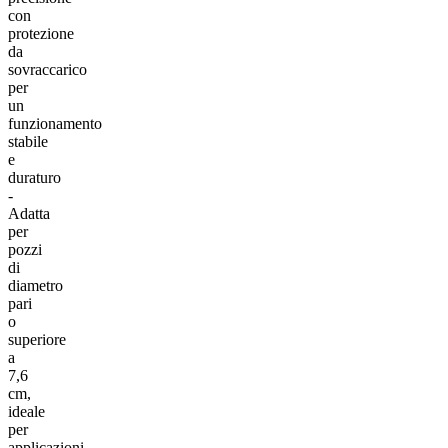
con
protezione
da
sovraccarico
per
un
funzionamento
stabile
e
duraturo
-
Adatta
per
pozzi
di
diametro
pari
o
superiore
a
7,6
cm,
ideale
per
applicazioni