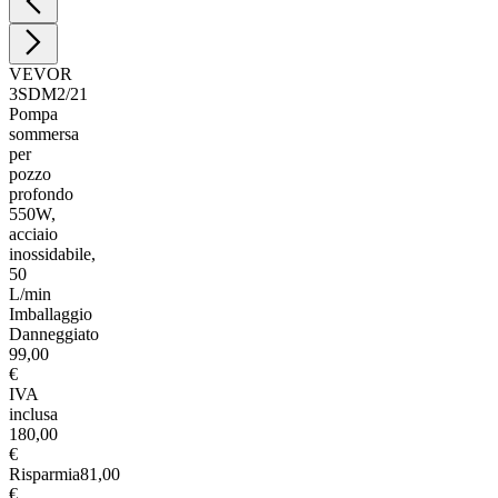
VEVOR
3SDM2/21
Pompa
sommersa
per
pozzo
profondo
550W,
acciaio
inossidabile,
50
L/min
Imballaggio
Danneggiato
99,00
€
IVA
inclusa
180,00
€
Risparmia
81,00
€