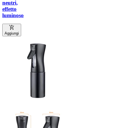
neutri,
effetto
luminoso
Aggiungi