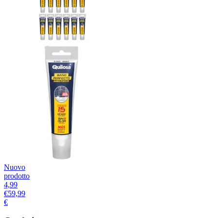
Nuovo
prodotto
4,99
€
59,99
€