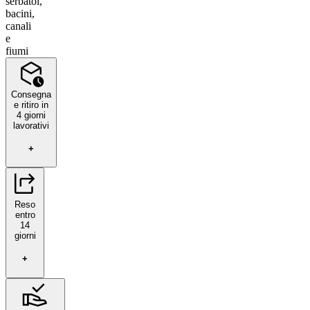
serbatoi,
bacini,
canali
e
fiumi
Consegna
e ritiro in
4 giorni
lavorativi
+
Reso
entro
14
giorni
+