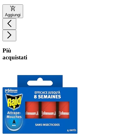
Aggiungi
Più
acquistati