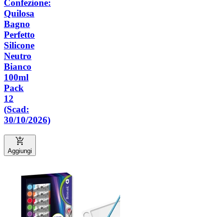
Confezione:
Quilosa
Bagno
Perfetto
Silicone
Neutro
Bianco
100ml
Pack
12
(Scad:
30/10/2026)
Aggiungi