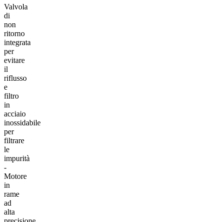
Valvola
di
non
ritorno
integrata
per
evitare
il
riflusso
e
filtro
in
acciaio
inossidabile
per
filtrare
le
impurità
-
Motore
in
rame
ad
alta
precisione