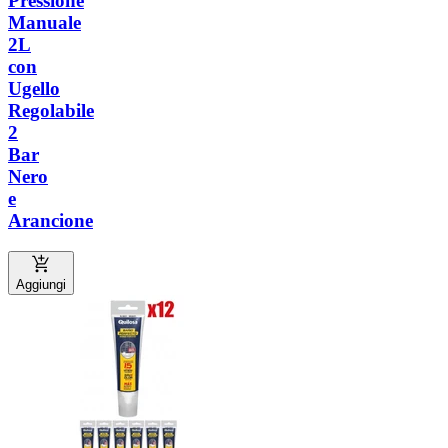
Pressione
Manuale
2L
con
Ugello
Regolabile
2
Bar
Nero
e
Arancione
Aggiungi