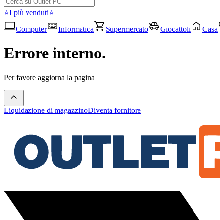
⭐I più venduti⭐
Computer
Informatica
Supermercato
Giocattoli
Casa
Errore interno.
Per favore aggiorna la pagina
Liquidazione di magazzino
Diventa fornitore