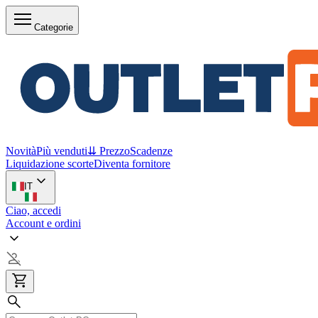
Categorie
Novità
Più venduti
⇊ Prezzo
Scadenze
Liquidazione scorte
Diventa fornitore
IT
Ciao, accedi
Account e ordini