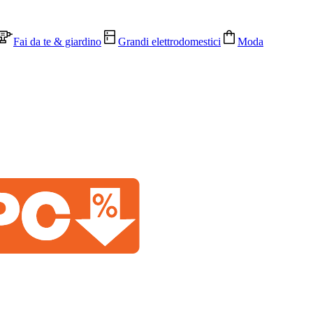
Fai da te & giardino
Grandi elettrodomestici
Moda