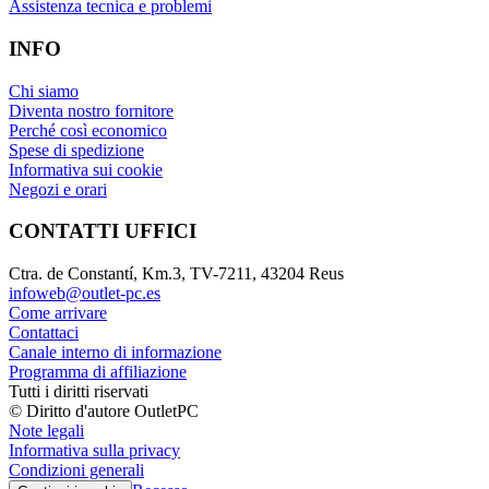
Assistenza tecnica e problemi
INFO
Chi siamo
Diventa nostro fornitore
Perché così economico
Spese di spedizione
Informativa sui cookie
Negozi e orari
CONTATTI UFFICI
Ctra. de Constantí, Km.3, TV-7211, 43204 Reus
infoweb@outlet-pc.es
Come arrivare
Contattaci
Canale interno di informazione
Programma di affiliazione
Tutti i diritti riservati
© Diritto d'autore OutletPC
Note legali
Informativa sulla privacy
Condizioni generali