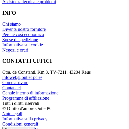
Assistenza tecnica e problemi
INFO
Chi siamo
Diventa nostro fornitore
Perché così economico
Spese di spedizione
Informativa sui cookie
Negozi e orari
CONTATTI UFFICI
Ctra. de Constantí, Km.3, TV-7211, 43204 Reus
infoweb@outlet-pc.es
Come arrivare
Contattaci
Canale interno di informazione
Programma di affiliazione
Tutti i diritti riservati
© Diritto d'autore OutletPC
Note legali
Informativa sulla privacy
Condizioni generali