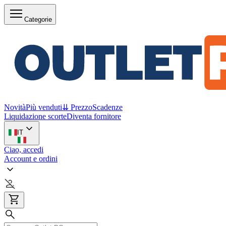
Categorie
Novità
Più venduti
⇊ Prezzo
Scadenze
Liquidazione scorte
Diventa fornitore
IT
Ciao, accedi
Account e ordini