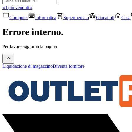
⭐I più venduti⭐
Computer
Informatica
Supermercato
Giocattoli
Casa
Errore interno.
Per favore aggiorna la pagina
Liquidazione di magazzino
Diventa fornitore