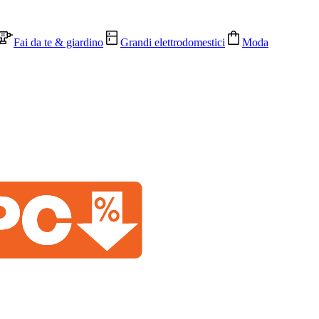
Fai da te & giardino
Grandi elettrodomestici
Moda