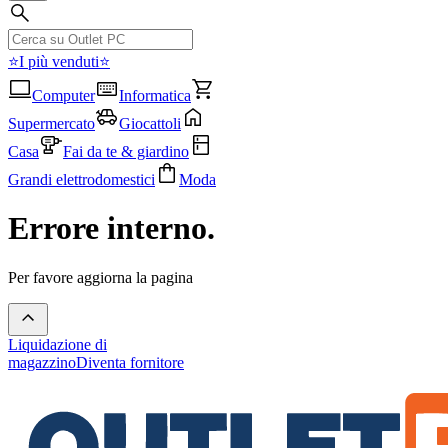
⭐I più venduti⭐
Computer
Informatica
Supermercato
Giocattoli
Casa
Fai da te & giardino
Grandi elettrodomestici
Moda
Errore interno.
Per favore aggiorna la pagina
Liquidazione di
magazzino
Diventa fornitore