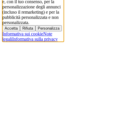
e, con il tuo consenso, per la
personalizzazione degli annunci
(incluso il remarketing) e per la
pubblicità personalizzata e non
personalizzata.
Accetta
Rifiuta
Personalizza
Informativa sui cookie
Note
legali
Informativa sulla privacy