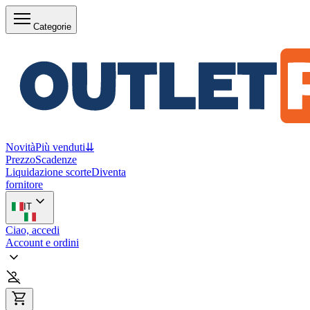
Categorie
Novità
Più venduti
⇊
Prezzo
Scadenze
Liquidazione scorte
Diventa
fornitore
IT
Ciao, accedi
Account e ordini