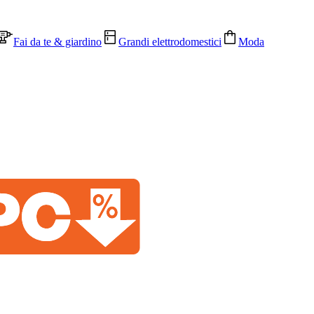
Fai da te & giardino
Grandi elettrodomestici
Moda