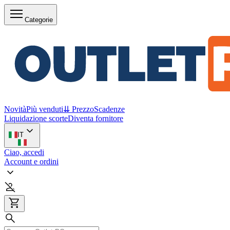
Categorie
Novità
Più venduti
⇊ Prezzo
Scadenze
Liquidazione scorte
Diventa fornitore
IT
Ciao, accedi
Account e ordini