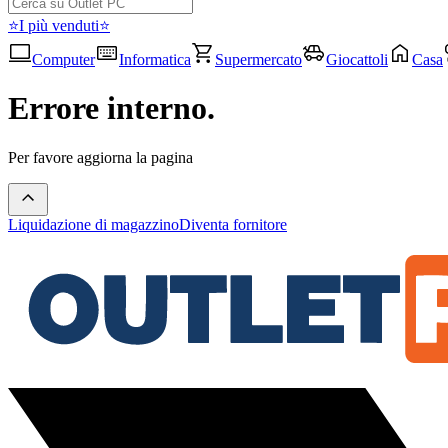
⭐I più venduti⭐
Computer
Informatica
Supermercato
Giocattoli
Casa
Errore interno.
Per favore aggiorna la pagina
Liquidazione di magazzino
Diventa fornitore