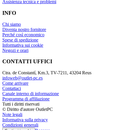
Assistenza tecnica e problemi
INFO
Chi siamo
Diventa nostro fornitore
Perché così economico
Spese di spedizione
Informativa sui cookie
Negozi e orari
CONTATTI UFFICI
Ctra. de Constantí, Km.3, TV-7211, 43204 Reus
infoweb@outlet-pc.es
Come arrivare
Contattaci
Canale interno di informazione
Programma di affiliazione
Tutti i diritti riservati
© Diritto d'autore OutletPC
Note legali
Informativa sulla privacy
Condizioni generali