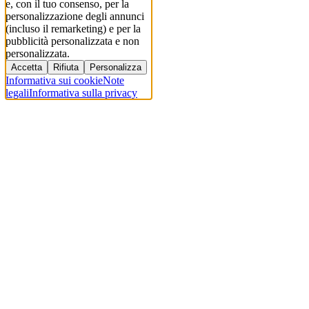
e, con il tuo consenso, per la
personalizzazione degli annunci
(incluso il remarketing) e per la
pubblicità personalizzata e non
personalizzata.
Accetta
Rifiuta
Personalizza
Informativa sui cookie
Note
legali
Informativa sulla privacy