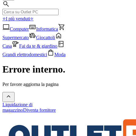
⭐I più venduti⭐
Computer
Informatica
Supermercato
Giocattoli
Casa
Fai da te & giardino
Grandi elettrodomestici
Moda
Errore interno.
Per favore aggiorna la pagina
Liquidazione di
magazzino
Diventa fornitore