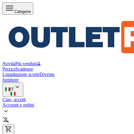
Categorie
Novità
Più venduti
⇊
Prezzo
Scadenze
Liquidazione scorte
Diventa
fornitore
IT
Ciao, accedi
Account e ordini