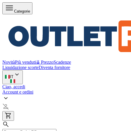
Categorie
Novità
Più venduti
⇊ Prezzo
Scadenze
Liquidazione scorte
Diventa fornitore
IT
Ciao, accedi
Account e ordini