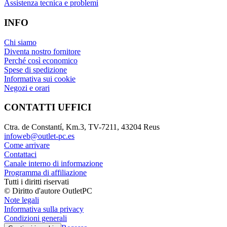
Assistenza tecnica e problemi
INFO
Chi siamo
Diventa nostro fornitore
Perché così economico
Spese di spedizione
Informativa sui cookie
Negozi e orari
CONTATTI UFFICI
Ctra. de Constantí, Km.3, TV-7211, 43204 Reus
infoweb@outlet-pc.es
Come arrivare
Contattaci
Canale interno di informazione
Programma di affiliazione
Tutti i diritti riservati
© Diritto d'autore OutletPC
Note legali
Informativa sulla privacy
Condizioni generali