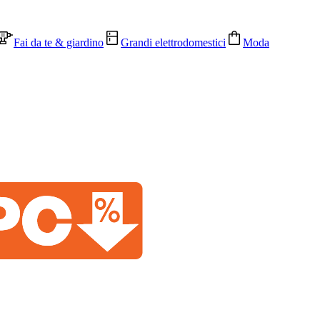
Fai da te & giardino
Grandi elettrodomestici
Moda