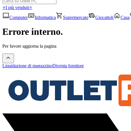
⭐I più venduti⭐
Computer
Informatica
Supermercato
Giocattoli
Casa
Errore interno.
Per favore aggiorna la pagina
Liquidazione di magazzino
Diventa fornitore