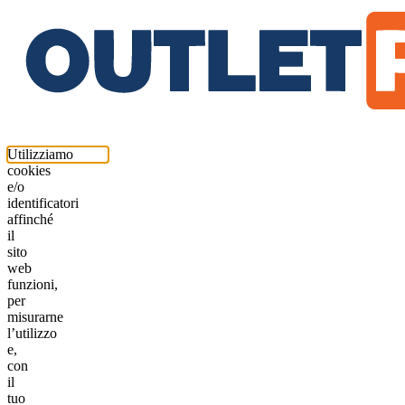
Utilizziamo
cookies
e/o
identificatori
affinché
il
sito
web
funzioni,
per
misurarne
l’utilizzo
e,
con
il
tuo