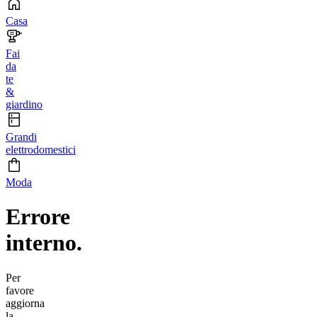
Casa
Fai
da
te
&
giardino
Grandi
elettrodomestici
Moda
Errore
interno.
Per
favore
aggiorna
la