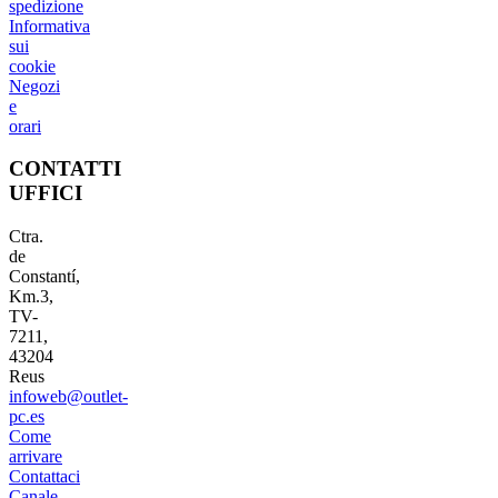
spedizione
Informativa
sui
cookie
Negozi
e
orari
CONTATTI
UFFICI
Ctra.
de
Constantí,
Km.3,
TV-
7211,
43204
Reus
infoweb@outlet-
pc.es
Come
arrivare
Contattaci
Canale