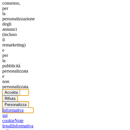
consenso,
per
la
personalizzazione
degli
annunci
(incluso
il
remarketing)
e
per
la
pubblicità
personalizzata
e
non
personalizzata.
Accetta
Rifiuta
Personalizza
Informativa
sui
cookie
Note
legali
Informativa