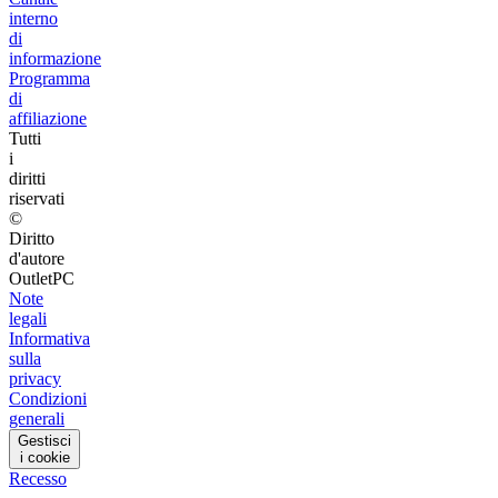
interno
di
informazione
Programma
di
affiliazione
Tutti
i
diritti
riservati
©
Diritto
d'autore
OutletPC
Note
legali
Informativa
sulla
privacy
Condizioni
generali
Gestisci
i cookie
Recesso