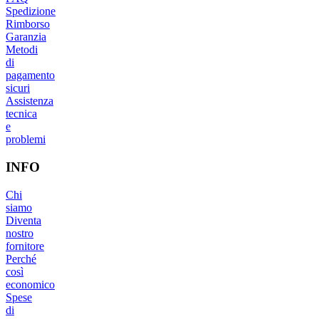
Spedizione
Rimborso
Garanzia
Metodi
di
pagamento
sicuri
Assistenza
tecnica
e
problemi
INFO
Chi
siamo
Diventa
nostro
fornitore
Perché
così
economico
Spese
di