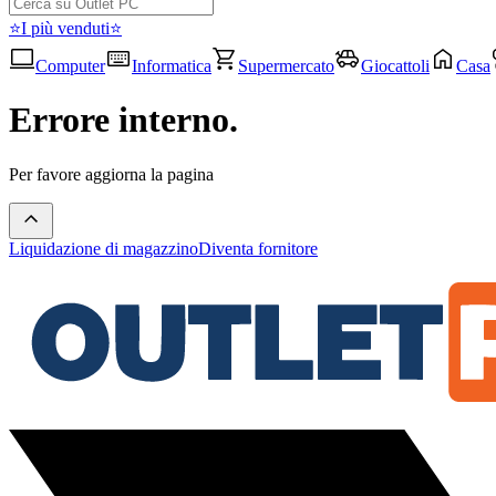
⭐I più venduti⭐
Computer
Informatica
Supermercato
Giocattoli
Casa
Errore interno.
Per favore aggiorna la pagina
Liquidazione di magazzino
Diventa fornitore