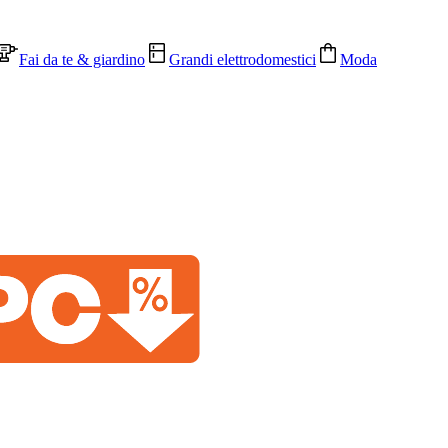
Fai da te & giardino
Grandi elettrodomestici
Moda