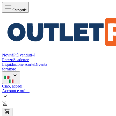
Categorie
Novità
Più venduti
⇊
Prezzo
Scadenze
Liquidazione scorte
Diventa
fornitore
IT
Ciao, accedi
Account e ordini