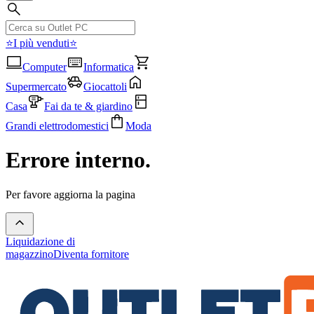
⭐I più venduti⭐
Computer
Informatica
Supermercato
Giocattoli
Casa
Fai da te & giardino
Grandi elettrodomestici
Moda
Errore interno.
Per favore aggiorna la pagina
Liquidazione di
magazzino
Diventa fornitore